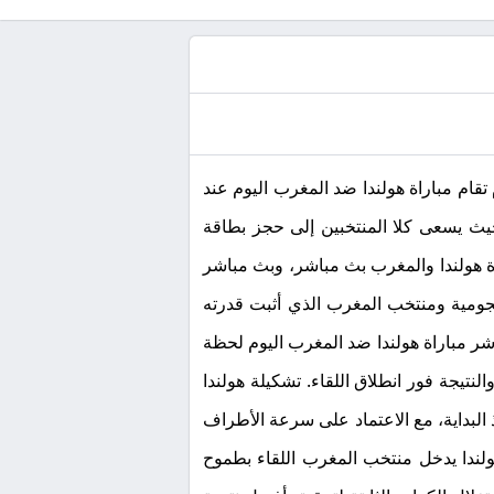
وعد مباراة هولندا ضد المغرب اليوم تقام مباراة هولندا ضد المغرب اليوم عند
4: صباحًا بتوقيت مكة المكرمة واليمن، ضمن منافسات دور الـ32 من بطولة كأس العالم 2026، حيث يسعى كلا المنتخبين إلى حجز بطاقة
اة هولندا والمغرب بث مباشر، وبث مباشر
جومية ومنتخب المغرب الذي أثبت قدرته
شر مباراة هولندا ضد المغرب اليوم لحظة
تيجة فور انطلاق اللقاء. تشكيلة هولندا
البداية، مع الاعتماد على سرعة الأطراف
لندا يدخل منتخب المغرب اللقاء بطموح