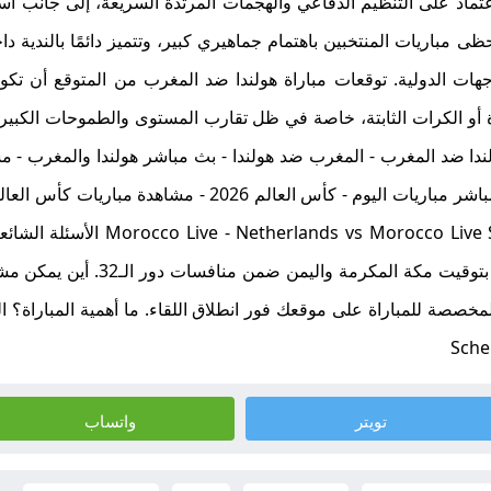
ماد على التنظيم الدفاعي والهجمات المرتدة السريعة، إلى جانب است
ظى مباريات المنتخبين باهتمام جماهيري كبير، وتتميز دائمًا بالندي
هات الدولية. توقعات مباراة هولندا ضد المغرب من المتوقع أن تكون
ا - هولندا ضد المغرب - المغرب ضد هولندا - بث مباشر هولندا والمغرب - 
 Stream - FIFA World Cup 2026 Live
تنطلق المباراة اليوم الساعة 4:00 صب
Sche
تويتر
واتساب