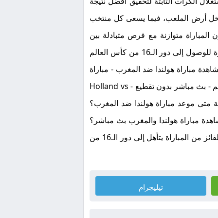
غلال الكرات الثابتة لتحقيق أفضل نتيجة
ة داخل أرض الملعب، فيما يسعى كل منتخب
 المباراة متوازنة مع فرص متبادلة بين
المنتخبين، وقد تحسمها التفاصيل الصغيرة أو الكرات الثابتة، خاصة في ظل تقارب المستوى والطموحات الكبيرة للوصول إلى دور الـ16 من كأس العالم
مشاهدة مباراة هولندا ضد المغرب - مباراة
المغرب اليوم - مباراة هولندا اليوم - بث مباشر مباريات اليوم - كأس العالم 2026 - مشاهدة مباريات كأس العالم - بث مباشر بدون تقطيع - Holland vs
Morocco Live - Netherlands vs Morocco Live الأسئلة الشائعة متى موعد مباراة هولندا ضد المغرب؟
احًا بتوقيت مكة المكرمة واليمن ضمن منافسات دور الـ32. أين يمكن مشاهدة مباراة هولندا والمغرب بث مباشر؟
يمكن متابعة البث المباشر عبر الصفحة المخصصة للمباراة على موقعك فور انطلاق اللقاء. ما أهمية المباراة؟ الفائز من المباراة يتأهل إلى دور الـ16 من
تيليجرام